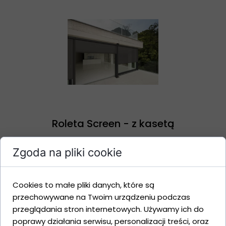
Roleta Screen - z kasetą
Cena na zapytanie
Zgoda na pliki cookie
Rolety w kasetach
Cookies to małe pliki danych, które są
przechowywane na Twoim urządzeniu podczas
przeglądania stron internetowych. Używamy ich do
poprawy działania serwisu, personalizacji treści, oraz
Rolety Przeciwsłoneczne w Kasetach