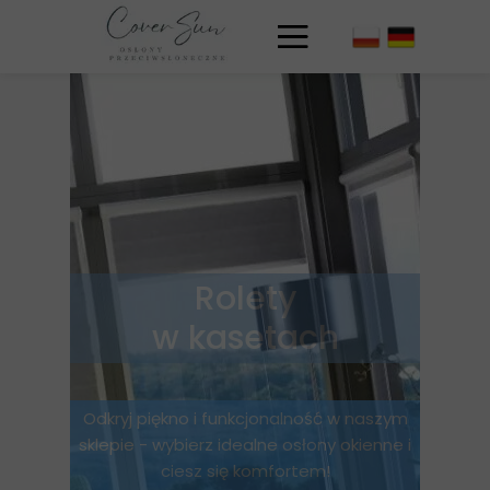
Rolety
w kasetach
Odkryj piękno i funkcjonalność w naszym
sklepie - wybierz idealne osłony okienne i
ciesz się komfortem!