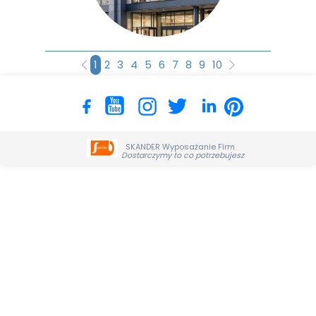
1
2
3
4
5
6
7
8
9
10
SKANDER Wyposażanie Firm
Dostarczymy to co potrzebujesz