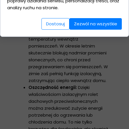
poprawy działania serwisu, personalizacji treści, oraz
własnych preferencji, zapewniając
analizy ruchu na stronie.
optymalne warunki do pracy,
odpoczynku czy relaksu.
Dostosuj
Zezwól na wszystkie
Regulacja temperatury:
Rolety te
pełnią istotną rolę w regulacji
temperatury wewnątrz
pomieszczeń. W okresie letnim
skutecznie blokują nadmiar promieni
słonecznych, co chroni przed
przegrzewaniem się pomieszczeń. W
zimie zaś pełnią funkcję izolacyjną,
zatrzymując ciepło wewnątrz domu.
Oszczędność energii:
Dzięki
właściwościom izolacyjnym rolet
dachowych przeciwsłonecznych
można zredukować zużycie energii
potrzebnej do ogrzewania lub
chłodzenia domu. To nie tylko
korzystne dla środowiska, ale również