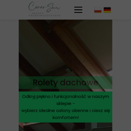
Rolety dachowe
Odkryj piękno i funkcjonalność w naszym
sklepie -
wybierz idealne osłony okienne i ciesz się
komfortem!