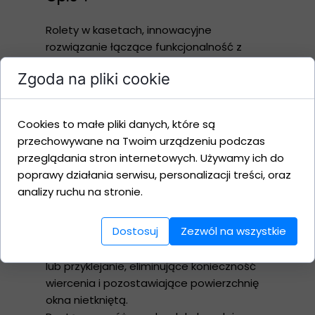
Rolety w kasetach, innowacyjne
rozwiązanie łączące funkcjonalność z
estetyką. Nasze rolety, dostępne w wersji
Zgoda na pliki cookie
przykręcanej do ramy okna lub przyklejanej,
zapewniają nie tylko efektywną ochronę
przed nadmiernym światłem, ale również
Cookies to małe pliki danych, które są
stanowią elegancki element dekoracyjny.
przechowywane na Twoim urządzeniu podczas
Dzięki solidnej konstrukcji kasetowej, nasze
przeglądania stron internetowych. Używamy ich do
rolety charakteryzują się wyjątkową
poprawy działania serwisu, personalizacji treści, oraz
trwałością i estetyką, jednocześnie
analizy ruchu na stronie.
minimalizując miejsce zajmowane na
powierzchni okna. Oferujemy dwie
Dostosuj
Zezwól na wszystkie
praktyczne opcje montażu – przykręcanie
do ramy okna dla trwałego zakotwiczenia
lub przyklejanie, eliminujące konieczność
wiercenia i pozostawiające powierzchnię
okna nietkniętą.