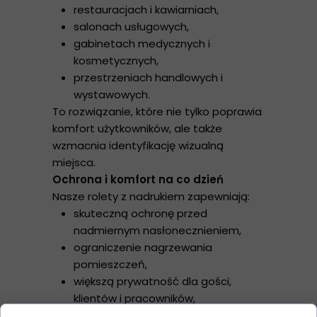
restauracjach i kawiarniach,
salonach usługowych,
gabinetach medycznych i
kosmetycznych,
przestrzeniach handlowych i
wystawowych.
To rozwiązanie, które nie tylko poprawia
komfort użytkowników, ale także
wzmacnia identyfikację wizualną
miejsca.
Ochrona i komfort na co dzień
Nasze rolety z nadrukiem zapewniają:
skuteczną ochronę przed
nadmiernym nasłonecznieniem,
ograniczenie nagrzewania
pomieszczeń,
większą prywatność dla gości,
klientów i pracowników,
poprawę komfortu pracy i