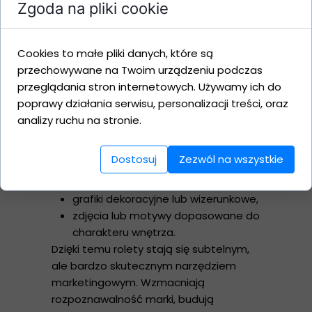
Zgoda na pliki cookie
wypoczynku.
W zależności od potrzeb dobieramy
odpowiednie materiały – od tkanin
Cookies to małe pliki danych, które są
przepuszczających światło po rolety
przechowywane na Twoim urządzeniu podczas
typu blackout.
przeglądania stron internetowych. Używamy ich do
Reklama, która pracuje każdego
poprawy działania serwisu, personalizacji treści, oraz
dnia
analizy ruchu na stronie.
Nadruk na rolecie może przedstawiać:
logo firmy,
Dostosuj
Zezwól na wszystkie
nazwę obiektu,
elementy identyfikacji wizualnej,
grafiki dekoracyjne lub wizerunkowe,
zdjęcia lub motywy dopasowane do
charakteru wnętrza.
Dzięki temu rolety stają się subtelnym,
ale bardzo skutecznym narzędziem
marketingowym. Wzmacniają
rozpoznawalność marki, budują