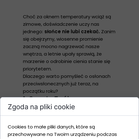
Choć za oknem temperatury wciąż są
zimowe, doświadczenie uczy nas
jednego:
słońce nie lubi czekać.
Zanim
się obejrzymy, wiosenne promienie
zaczną mocno nagrzewać nasze
wnętrza, a letnie upały sprawią, że
marzenie o odrobinie cienia stanie się
priorytetem.
Dlaczego warto pomyśleć o osłonach
przeciwsłonecznych już teraz, na
początku roku?
1. Czas to Twój
sprzymierzeniec
Zgoda na pliki cookie
W szczycie sezonu terminy montaży
wydłużają się z tygodnia na tydzień.
Cookies to małe pliki danych, które są
Zamawiając osłony
przechowywane na Twoim urządzeniu podczas
przeciwsłoneczne teraz, masz