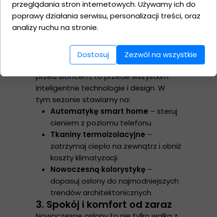
przeglądania stron internetowych. Używamy ich do
gwarancję, że Twój dom będzie gotowy
poprawy działania serwisu, personalizacji treści, oraz
na pierwszą falę gorąca. Ty
analizy ruchu na stronie.
odpoczywasz w chłodzie, podczas gdy
inni dopiero szukają wolnych terminów.
2. Nowości na rok 2026
Dostosuj
Zezwól na wszystkie
Nasza nowa oferta to nie tylko ochrona
przed słońcem, to przede wszystkim
inteligentne technologie i design. W
tym sezonie stawiamy na:
Automatykę smart home
– steruj
cieniem z poziomu telefonu.
Tkaniny termoizolacyjne
–
zatrzymaj ciepło na zewnątrz i obniż
koszty klimatyzacji.
Nowoczesną kolorystykę
–
dopasuj osłony do najmodniejszych
trendów architektonicznych.
3. Spokój i komfort od zaraz
Nowoczesne osłony to nie tylko walka z