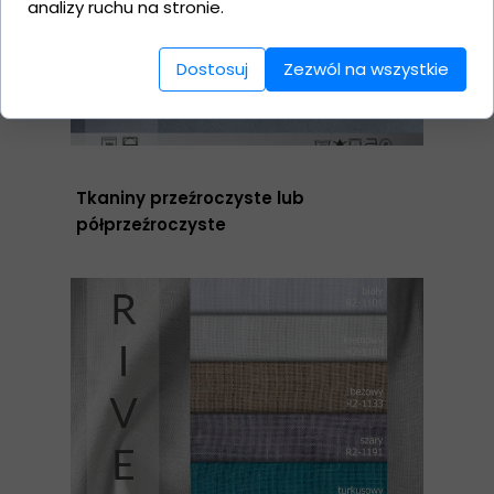
analizy ruchu na stronie.
Dostosuj
Zezwól na wszystkie
Tkaniny przeźroczyste lub
półprzeźroczyste