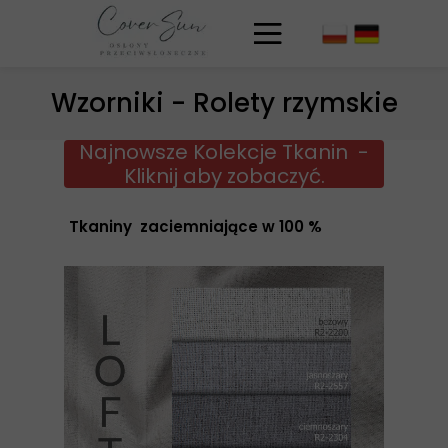
Wzorniki - Rolety rzymskie
Najnowsze Kolekcje Tkanin -
Kliknij aby zobaczyć.
Tkaniny zaciemniające w 100 %