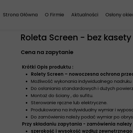
Strona Główna
O Firmie
Aktualności
Osłony oki
Regulamin zakupów
Rolety z na
Roleta Screen - bez kasety
Koszty wysyłki
Żaluzje alu
Cena na zapytanie
Polityka prywatności
Żaluzje dre
Żaluzje pio
Krótki Opis produktu :
Rolety Screen – nowoczesna ochrona prze
Panele japo
Możliwość wykonania indywidualnego nadruku n
Do osłaniania standardowych i dużych powierz
Plisy okienn
Montaż do ściany , do sufitu.
Sterowanie ręczne lub elektryczne.
Rolety wol
Produkowana na indywidualny wymiar i wyposa
Do zamówienia należy podać wymiar po obry
Rolety w k
Przy składaniu zapytania - zamówienia należy
szerokość i wysokość wzdłuż zewnętrznego
Rolety Dzie