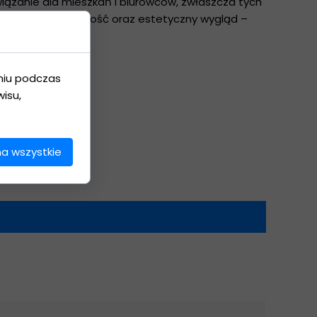
wiązanie dla mieszkań i biurowców, zwłaszcza tych
peraturę, prywatność oraz estetyczny wygląd –
niu podczas
isu,
na wszystkie