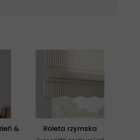
zień &
Roleta rzymska