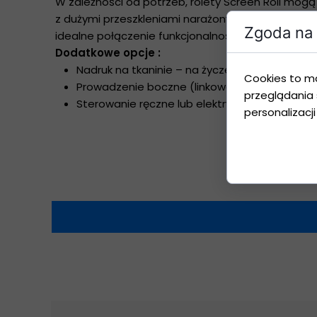
W zależności od potrzeb, rolety Screen Roll mogą
z dużymi przeszkleniami narażonymi na silne nas
Zgoda na 
idealne połączenie funkcjonalności i stylu na każd
Dodatkowe opcje :
Nadruk na tkaninie – na życzenie Klienta istnie
Cookies to m
Prowadzenie boczne (linkowe zamiast prętów
przeglądania 
Sterowanie ręczne lub elektryczne
personalizacji