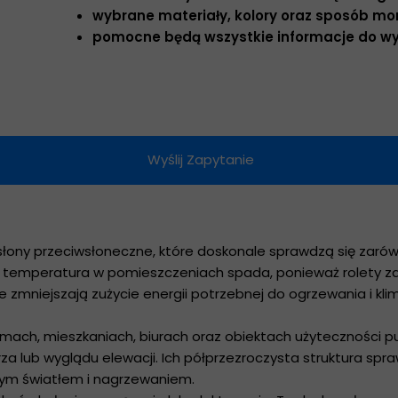
wybrane materiały, kolory oraz sposób mon
Rolety dac
pomocne będą wszystkie informacje do wy
Rolety rzym
Moskitiery
Markizy pr
Wyślij Zapytanie
słony przeciwsłoneczne, które doskonale sprawdzą się zarów
emperatura w pomieszczeniach spada, ponieważ rolety zatr
 zmniejszają zużycie energii potrzebnej do ogrzewania i kli
omach, mieszkaniach, biurach oraz obiektach użyteczności pu
 lub wyglądu elewacji. Ich półprzezroczysta struktura spraw
nym światłem i nagrzewaniem.