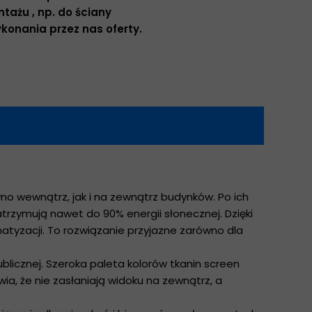
tażu , np. do ściany
howe
konania przez nas oferty.
skie
zeciwsłoneczne
no wewnątrz, jak i na zewnątrz budynków. Po ich
zymują nawet do 90% energii słonecznej. Dzięki
matyzacji. To rozwiązanie przyjazne zarówno dla
blicznej. Szeroka paleta kolorów tkanin screen
ia, że nie zasłaniają widoku na zewnątrz, a