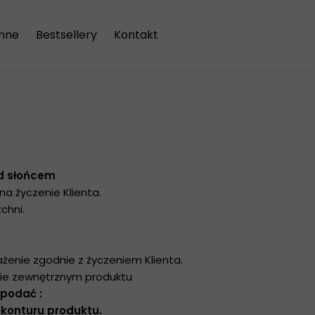
enne
Bestsellery
Kontakt
drukami
miniowe
wniane
nowe
d słońcem
ńskie
a życzenie Klienta.
chni.
e
nowiszące
żenie zgodnie z życzeniem Klienta.
sie zewnętrznym produktu
asetach
 podać :
 konturu produktu.
ń & Noc