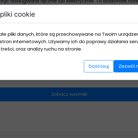
 być obsługiwane ręcznie lub elektrycznie. To doskonałe roz
łonecznienie. Rolety Screen Roll zapewniają komfortową tem
pliki cookie
ą porę roku.
je możliwość nadruku grafiki lub zdjęcia.
ałe pliki danych, które są przechowywane na Twoim urządze
).
stron internetowych. Używamy ich do poprawy działania serw
 treści, oraz analizy ruchu na stronie.
Dostosuj
Zezwól 
Zobacz wzorniki