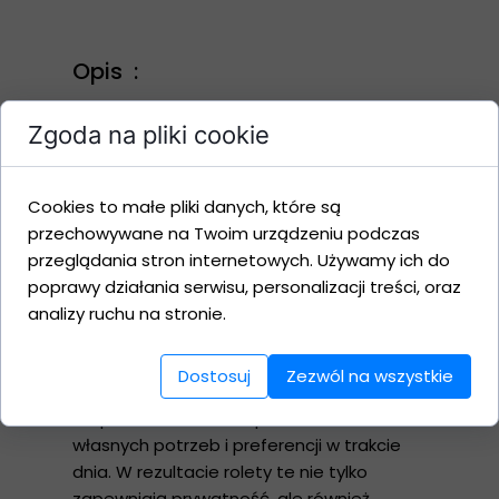
Opis :
Rolety dzień i noc - nowoczesne
Zgoda na pliki cookie
rozwiązanie łączące elegancję z
funkcjonalnością. Nasze rolety
charakteryzują się innowacyjnym
Cookies to małe pliki danych, które są
projektem, umożliwiającym precyzyjną
przechowywane na Twoim urządzeniu podczas
kontrolę nad ilością światła wpadającego
przeglądania stron internetowych. Używamy ich do
do pomieszczenia.
poprawy działania serwisu, personalizacji treści, oraz
Unikalna struktura rolet dzień i noc
analizy ruchu na stronie.
pozwala na swobodne przesuwanie
dwóch warstw tkanin o zróżnicowanej
Dostosuj
Zezwól na wszystkie
przejrzystości. To umożliwia dostosowanie
stopnia zaciemnienia pomieszczenia do
własnych potrzeb i preferencji w trakcie
dnia. W rezultacie rolety te nie tylko
zapewniają prywatność, ale również