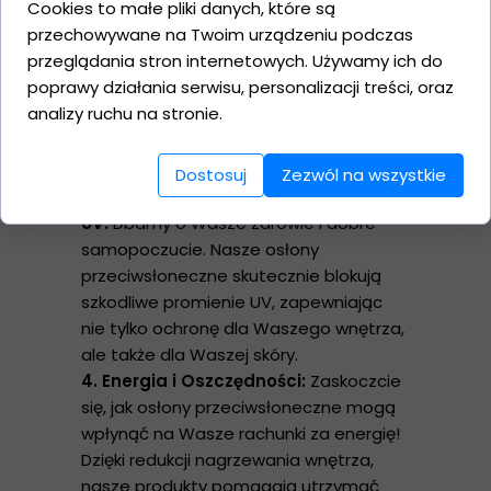
Cookies to małe pliki danych, które są
osłony to nie tylko funkcjonalność, to
przechowywane na Twoim urządzeniu podczas
również design. Oferujemy szeroką
przeglądania stron internetowych. Używamy ich do
gamę wzorów, kolorów i stylów, które
poprawy działania serwisu, personalizacji treści, oraz
idealnie wpasują się w każdy gust i
analizy ruchu na stronie.
aranżację wnętrza. Dodajcie nieco
elegancji i indywidualności do swojego
otoczenia.
Dostosuj
Zezwól na wszystkie
3. Ochrona przed Promieniami
UV:
Dbamy o Wasze zdrowie i dobre
samopoczucie. Nasze osłony
przeciwsłoneczne skutecznie blokują
szkodliwe promienie UV, zapewniając
nie tylko ochronę dla Waszego wnętrza,
ale także dla Waszej skóry.
4. Energia i Oszczędności:
Zaskoczcie
się, jak osłony przeciwsłoneczne mogą
wpłynąć na Wasze rachunki za energię!
Dzięki redukcji nagrzewania wnętrza,
nasze produkty pomagają utrzymać