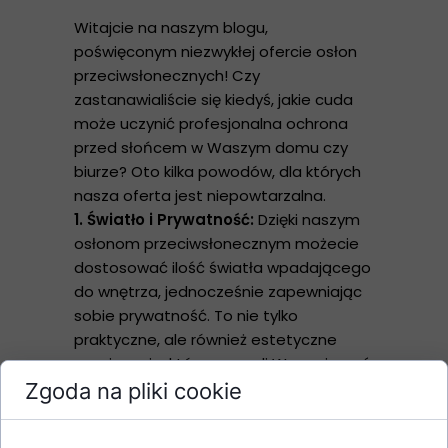
Witajcie na naszym blogu,
poświęconym niezwykłej ofercie osłon
przeciwsłonecznych! Czy
zastanawialiście się kiedyś, jakie cuda
może uczynić profesjonalna ochrona
przed słońcem w Waszym domu czy
biurze? Oto kilka powodów, dla których
nasza oferta jest niepowtarzalna.
1. Światło i Prywatność:
Dzięki naszym
osłonom przeciwsłonecznym możecie
dostosować ilość światła wpadającego
do wnętrza, jednocześnie zapewniając
sobie prywatność. To nie tylko
praktyczne, ale również estetyczne
rozwiązanie, które pozwoli Wam cieszyć
się pełnym komfortem w każdym
Zgoda na pliki cookie
pomieszczeniu.
2. Elegancja w Szczegółach:
Nasze