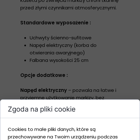
Kaseta po zwinięciu markizy chroni tkaninę
przed złymi czynnikami atmosferycznymi.
Standardowe wyposażenie :
Uchwyty ścienno-sufitowe
Napęd elektryczny (korba do
otwierania awaryjnego)
Falbana wysokości 25 cm
Opcje dodatkowe :
Napęd elektryczny
– pozwala na łatwe i
przyjemne użytkowanie markizy, bez
konieczności ręcznego otwierania i
Zgoda na pliki cookie
zamykania.
Czujnik pogodowy
– zintegrowanie
napędu elektrycznego z czujnikiem
Cookies to małe pliki danych, które są
pogodowym pozwoli na optymalne
przechowywane na Twoim urządzeniu podczas