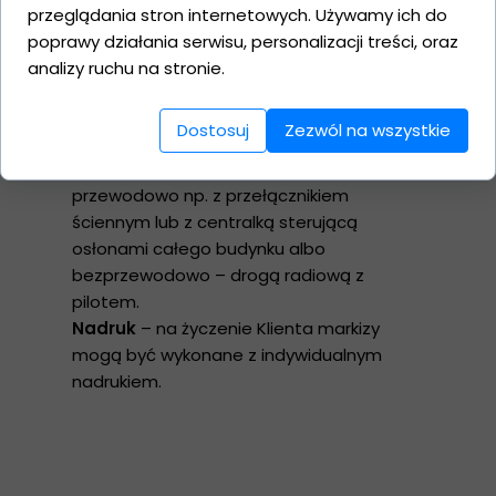
użytkowanie markizy. Czujnik podczas
przeglądania stron internetowych. Używamy ich do
niekorzystnych warunków pogodowych
poprawy działania serwisu, personalizacji treści, oraz
sam zamknie markizę. W upalne dni
analizy ruchu na stronie.
otworzy markizę zapewniając chłód w
pomieszczeniu.
Dostosuj
Zezwól na wszystkie
Sterowanie
– napęd elektryczny może
być połączony z urządzeniem sterującym
przewodowo np. z przełącznikiem
ściennym lub z centralką sterującą
osłonami całego budynku albo
bezprzewodowo – drogą radiową z
pilotem.
Nadruk
– na życzenie Klienta markizy
mogą być wykonane z indywidualnym
nadrukiem.