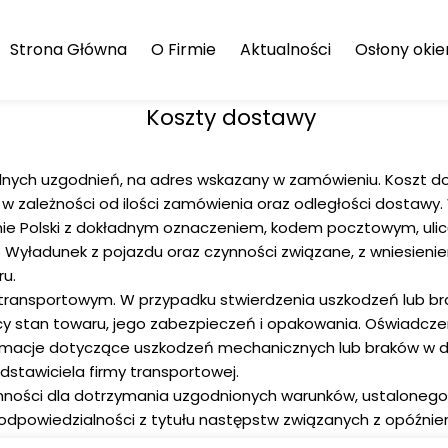
Strona Główna
O Firmie
Aktualności
Osłony oki
Regulamin zakupów
Rolety z na
Koszty dostawy
Koszty wysyłki
Żaluzje alu
ch uzgodnień, na adres wskazany w zamówieniu. Koszt dosta
Polityka prywatności
Żaluzje dre
 zależności od ilości zamówienia oraz odległości dostawy. 
Żaluzje pio
enie Polski z dokładnym oznaczeniem, kodem pocztowym, ul
 Wyładunek z pojazdu oraz czynności związane, z wniesien
Panele japo
u.
 transportowym. W przypadku stwierdzenia uszkodzeń lub b
Plisy okienn
cy stan towaru, jego zabezpieczeń i opakowania. Oświadcze
klamacje dotyczące uszkodzeń mechanicznych lub braków w 
Rolety wol
stawiciela firmy transportowej.
anności dla dotrzymania uzgodnionych warunków, ustalonego
Rolety w k
odpowiedzialności z tytułu następstw związanych z opóźni
Rolety Dzie