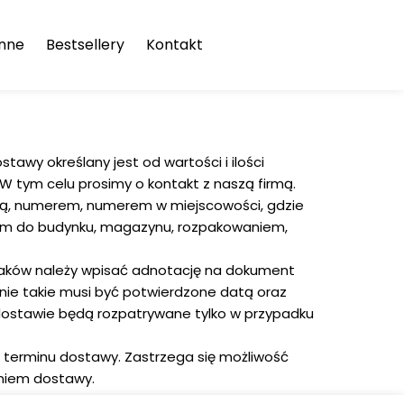
enne
Bestsellery
Kontakt
drukami
miniowe
wy określany jest od wartości i ilości
wniane
W tym celu prosimy o kontakt z naszą firmą.
nowe
icą, numerem, numerem w miejscowości, gdzie
iem do budynku, magazynu, rozpakowaniem,
ńskie
raków należy wpisać adnotację na dokument
e
nie takie musi być potwierdzone datą oraz
dostawie będą rozpatrywane tylko w przypadku
nowiszące
 terminu dostawy. Zastrzega się możliwość
asetach
eniem dostawy.
ń & Noc