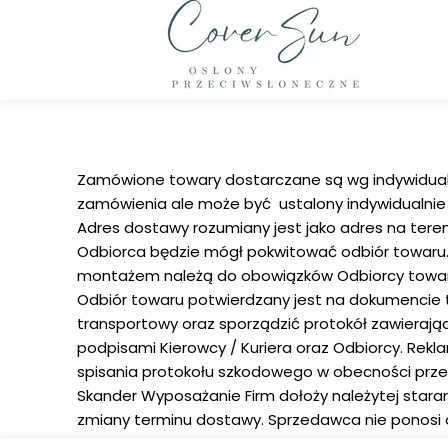
Zamówione towary dostarczane są wg indywidualny
zamówienia ale może być ustalony indywidualnie w
Adres dostawy rozumiany jest jako adres na ter
Odbiorca będzie mógł pokwitować odbiór towaru.
montażem należą do obowiązków Odbiorcy towar
Odbiór towaru potwierdzany jest na dokumencie
transportowy oraz sporządzić protokół zawierają
podpisami Kierowcy / Kuriera oraz Odbiorcy. Re
spisania protokołu szkodowego w obecności przed
Skander Wyposażanie Firm dołoży należytej star
zmiany terminu dostawy. Sprzedawca nie ponosi 