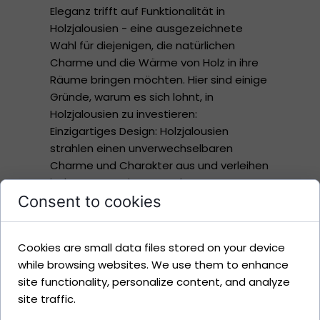
Eleganz trifft auf Funktionalität in
Holzjalousien - eine ausgezeichnete
Wahl für diejenigen, die natürlichen
Charme und die Wärme von Holz in ihre
Räume bringen möchten. Hier sind einige
Gründe, warum es sich lohnt, in
Holzjalousien zu investieren:
Einzigartiges Design: Holzjalousien
strahlen einen unverwechselbaren
Charme und Charakter aus und verleihen
jedem Raum einen Hauch von Luxus.
Consent to cookies
Erhältlich in verschiedenen Holzfarben
ermöglichen sie eine einfache
Anpassung an verschiedene
Cookies are small data files stored on your device
Einrichtungsstile, von klassisch bis
while browsing websites. We use them to enhance
modern.
site functionality, personalize content, and analyze
Natürlichkeit und Wärme: Holz ist ein
site traffic.
Material, das immer mit Gemütlichkeit
und Wärme verbunden ist. Jalousien aus