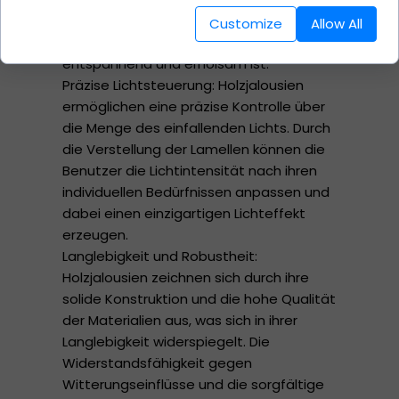
Holz verleihen einem Raum eine
Customize
Allow All
einzigartige Atmosphäre, die
entspannend und erholsam ist.
Präzise Lichtsteuerung: Holzjalousien
ermöglichen eine präzise Kontrolle über
die Menge des einfallenden Lichts. Durch
die Verstellung der Lamellen können die
Benutzer die Lichtintensität nach ihren
individuellen Bedürfnissen anpassen und
dabei einen einzigartigen Lichteffekt
erzeugen.
Langlebigkeit und Robustheit:
Holzjalousien zeichnen sich durch ihre
solide Konstruktion und die hohe Qualität
der Materialien aus, was sich in ihrer
Langlebigkeit widerspiegelt. Die
Widerstandsfähigkeit gegen
Witterungseinflüsse und die sorgfältige