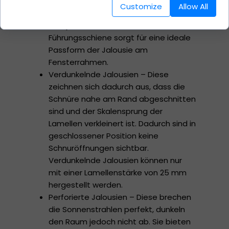
Feuchtigkeitsschwankungen auf.
Customize
Allow All
Zusätzliche Optionen:
Fixierjalousien – Eine seitliche
Führungsschiene sorgt für eine ideale
Passform der Jalousie am
Fensterrahmen.
Verdunkelnde Jalousien – Diese
zeichnen sich dadurch aus, dass die
Schnüre nahe am Rand abgeschnitten
sind und der Skalensprung der
Lamellen verkleinert ist. Dadurch sind in
geschlossener Position keine
Schnuröffnungen sichtbar.
Verdunkelnde Jalousien können nur
mit einer Lamellenstärke von 25 mm
hergestellt werden.
Perforierte Jalousien – Diese brechen
die Sonnenstrahlen perfekt, dunkeln
den Raum jedoch nicht ab. Sie bieten