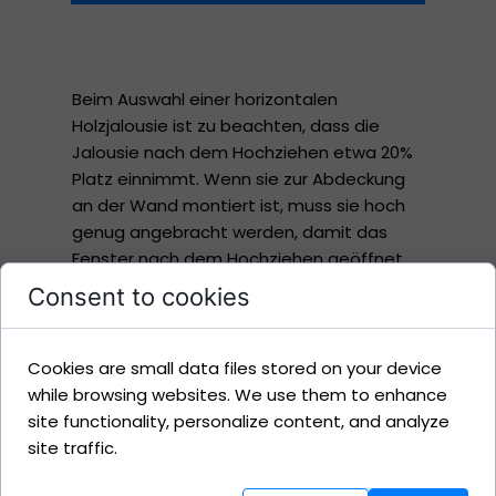
Beim Auswahl einer horizontalen
Holzjalousie ist zu beachten, dass die
Jalousie nach dem Hochziehen etwa 20%
Platz einnimmt. Wenn sie zur Abdeckung
an der Wand montiert ist, muss sie hoch
genug angebracht werden, damit das
Fenster nach dem Hochziehen geöffnet
werden kann. Bei der Montage einer
Consent to cookies
Holzjalousie am Fensterrahmen bleibt die
Jalousie normalerweise die ganze Zeit
unten, und wir regulieren nur die
Cookies are small data files stored on your device
Lamellenöffnung. Die Lamellen von
while browsing websites. We use them to enhance
Holzjalousien können sich bei häufigem
site functionality, personalize content, and analyze
Gebrauch verziehen. Dies tritt besonders
site traffic.
in Innenräumen und bei großen