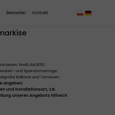
Bestseller
Kontakt
markise
vorhänge
onsfarben: Weiß RAL9010.
, Decken- und Sparrenmontage.
ttelgroße Balkone und Terrassen.
tte angeben:
n und Installationsart, z.B.
llung unseres Angebots hilfreich