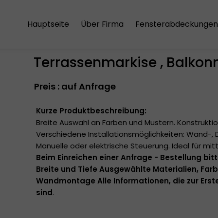
Hauptseite
Über Firma
Fensterabdeckungen
Der Einkaufsregeln
Aluminium-Jalousien
Terrassenmarkise , Balkon
Die Versandkosten
Holzjalousien
Preis : auf Anfrage
Die Datenschutzrichtlinie
Vertikale Jalousien
Japanische Schiebe
Kurze Produktbeschreibung:
Breite Auswahl an Farben und Mustern. Konstrukti
Plissees
Verschiedene Installationsmöglichkeiten: Wand-
Manuelle oder elektrische Steuerung. Ideal für mi
Rollos
Beim Einreichen einer Anfrage - Bestellung bi
Breite und Tiefe Ausgewählte Materialien, Farbe
Rollos mit Kassetten
Wandmontage Alle Informationen, die zur Erste
sind
.
Doppelrollos
Dachfensterrollos