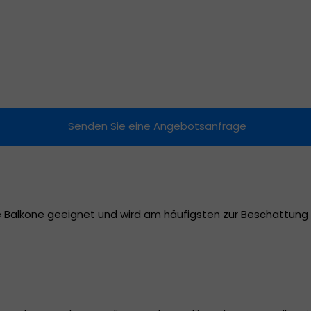
Raffrollos
Moskitonetze
Markisen
Senden Sie eine Angebotsanfrage
oße Balkone geeignet und wird am häufigsten zur Beschattung