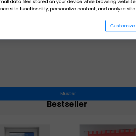
mall data files stored on your device while browsing websit
besteht die Möglichkeit, Grafiken oder Fotos auf den Stoff 
e site functionality, personalize content, and analyze site t
Customize
e Eiche, Walnuss, Hell-Eiche, Mahagoni).
Muster
Bestseller