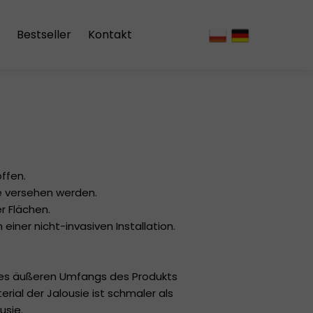
Bestseller
Kontakt
vorhänge
ffen.
e versehen werden.
r Flächen.
iner nicht-invasiven Installation.
 des äußeren Umfangs des Produkts
ial der Jalousie ist schmaler als
usie.