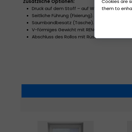
Zusätzliche Optionen:
Cookies are s
Druck auf dem Stoff – auf Wunsch des Kunden 
them to enhanc
Seitliche Führung (Fixierung).
Saumbandbesatz (Tasche).
V-förmiges Gewicht mit RENOLIT-Folie (Golden
Abschluss des Rollos mit Rüschen.