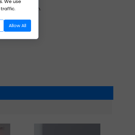
es. We use
drucken zu lassen.
raffic.
Allow All