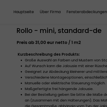
Hauptseite
Über Firma
Fensterabdeckungen
Der Einkaufsregeln
Aluminium-Jalousien
Rollo - mini, standard-de
Die Versandkosten
Holzjalousien
Preis ab 31,00 eur netto / 1 m2
Die Datenschutzrichtlinie
Vertikale Jalousien
Japanische Schiebe
Kurzbeschreibung des Produkts:
Große Auswahl an Farben und Mustern von Sto
Plissees
Auf Wunsch kann die Jalousie mit einer Rüsch
Geeignet zur Abdeckung kleinerer und mittlere
Rollos
Verschiedene Montageoptionen, einschließlich e
Manuelle oder elektrische Steuerung möglich.
Rollos mit Kassetten
Maßgefertigte frei hängende Jalousie.
Bei der Bestellung geben Sie bitte die Maße
Doppelrollos
an (zusammen mit den Halterungen). Das Mater
die Gesamtmaße, abhängig vom Typ der Jalo
Dachfensterrollos