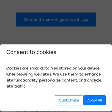
Senden Sie eine Angebotsanfrage
Consent to cookies
Präsentiert werden freihängende Rollos,
die die ideale Lösung für größere Flächen
Cookies are small data files stored on your device
bieten, wo nicht nur Funktionalität,
while browsing websites. We use them to enhance
sondern auch subtile Eleganz zählt. Dank
site functionality, personalize content, and analyze
innovativem Design und hochwertigen
site traffic.
Materialien garantieren unsere Rollos
effektiven Schutz vor übermäßigem
Sonnenlicht, während sie dem Raum
Customize
Allow All
Leichtigkeit und Stil verleihen.
Die kompakte Bauweise der