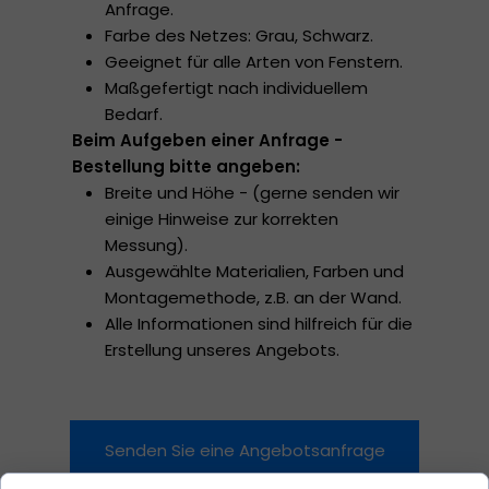
Anfrage.
Farbe des Netzes: Grau, Schwarz.
Geeignet für alle Arten von Fenstern.
Maßgefertigt nach individuellem
Bedarf.
Beim Aufgeben einer Anfrage -
Bestellung bitte angeben:
Breite und Höhe - (gerne senden wir
einige Hinweise zur korrekten
Messung).
Ausgewählte Materialien, Farben und
Montagemethode, z.B. an der Wand.
Alle Informationen sind hilfreich für die
Erstellung unseres Angebots.
Senden Sie eine Angebotsanfrage