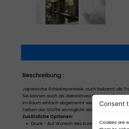
Beschreibung :
Japanische Schiebepaneele, auch bekannt als Tr
Sie können auch als dekoratives Element dienen,
im Raum einfach abgetrennt werden, z. B. ein Schl
Consent t
Farben der Stoffe ermöglicht eine ideale Anpassu
Zusätzliche Optionen:
Cookies are s
Druck - Auf Wunsch des Kunden ist die Möglic