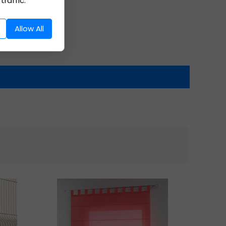
raffic.
Allow All