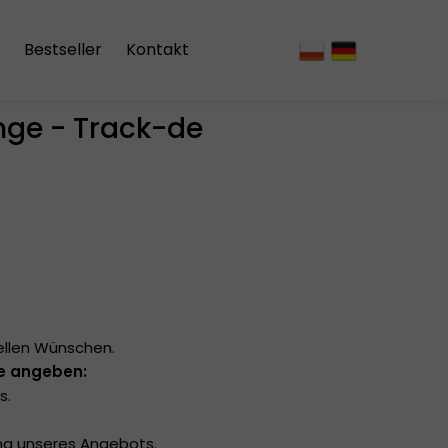
Bestseller
Kontakt
ge - Track-de
vorhänge
ellen Wünschen.
te angeben:
s.
lung unseres Angebots.