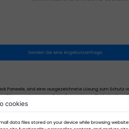
Raffrollos
Moskitonetze
Markisen
Senden Sie eine Angebotsanfrage
ack Paneele, sind eine ausgezeichnete Lösung zum Schutz 
 um Räume zu trennen, z. B. Konferenzräume, Bankettsäle o
afzimmer. Dies ist eine interessante Alternative zu vertikal
o cookies
ng an den Einrichtungsstil und das Innendesign.
mall data files stored on your device while browsing websit
hkeit zur Anfertigung eines beliebigen Drucks gegeben.