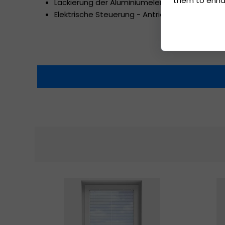
them to enhanc
Lackierung der Aluminiumelemente - Verfügb
Elektrische Steuerung - Antriebe und Steueru