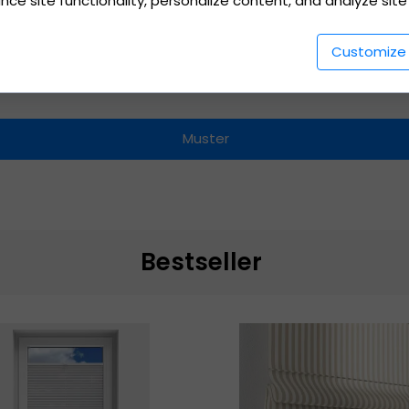
e site functionality, personalize content, and analyze site t
are Farben gemäß der RAL-Palette.
ngen auf Anfrage, je nach Art der Paneele.
Customize
Muster
Bestseller