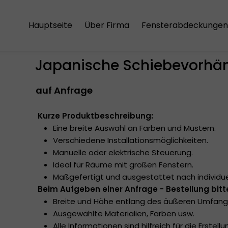
Hauptseite
Über Firma
Fensterabdeckungen
Der Einkaufsregeln
Aluminium-Jalousien
Japanische Schiebevorhän
Die Versandkosten
Holzjalousien
auf Anfrage
Die Datenschutzrichtlinie
Vertikale Jalousien
Japanische Schiebe
Kurze Produktbeschreibung:
Eine breite Auswahl an Farben und Mustern.
Plissees
Verschiedene Installationsmöglichkeiten.
Manuelle oder elektrische Steuerung.
Rollos
Ideal für Räume mit großen Fenstern.
Maßgefertigt und ausgestattet nach individu
Rollos mit Kassetten
Beim Aufgeben einer Anfrage - Bestellung bit
Breite und Höhe entlang des äußeren Umfang
Doppelrollos
Ausgewählte Materialien, Farben usw.
Alle Informationen sind hilfreich für die Erstel
Dachfensterrollos