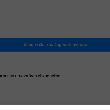
Raffrollos
Moskitonetze
Markisen
Senden Sie eine Angebotsanfrage
nster und Balkontüren abzudecken.