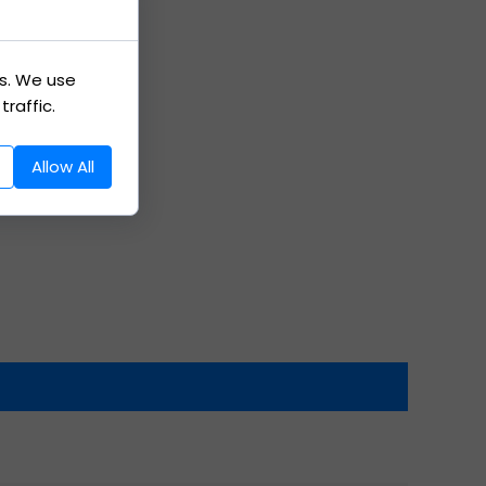
es. We use
raffic.
Allow All