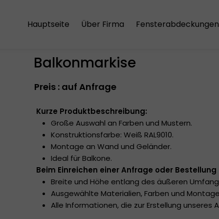
Hauptseite
Über Firma
Fensterabdeckungen
Der Einkaufsregeln
Aluminium-Jalousien
Balkonmarkise
Die Versandkosten
Holzjalousien
Preis : auf Anfrage
Die Datenschutzrichtlinie
Vertikale Jalousien
Japanische Schiebe
Kurze Produktbeschreibung:
Große Auswahl an Farben und Mustern.
Plissees
Konstruktionsfarbe: Weiß RAL9010.
Montage an Wand und Geländer.
Rollos
Ideal für Balkone.
Beim Einreichen einer Anfrage oder Bestellung
Rollos mit Kassetten
Breite und Höhe entlang des äußeren Umfangs
Ausgewählte Materialien, Farben und Montage
Doppelrollos
Alle Informationen, die zur Erstellung unseres A
Dachfensterrollos