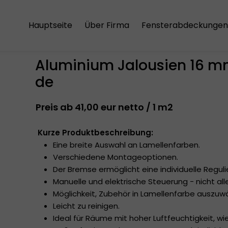
Hauptseite
Über Firma
Fensterabdeckungen
Der Einkaufsregeln
Aluminium-Jalousien
Aluminium Jalousien 16 m
Die Versandkosten
Holzjalousien
de
Die Datenschutzrichtlinie
Vertikale Jalousien
Preis ab 41,00 eur netto / 1 m2
Japanische Schiebe
Kurze Produktbeschreibung:
Plissees
Eine breite Auswahl an Lamellenfarben.
Verschiedene Montageoptionen.
Rollos
Der Bremse ermöglicht eine individuelle Reguli
Manuelle und elektrische Steuerung - nicht al
Rollos mit Kassetten
Möglichkeit, Zubehör in Lamellenfarbe auszuw
Doppelrollos
Leicht zu reinigen.
Ideal für Räume mit hoher Luftfeuchtigkeit, w
Dachfensterrollos